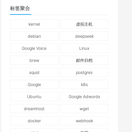
标签聚合
kernel
虚拟主机
debian
deepseek
Google Voice
Linux
brew
邮件归档
squid
postgres
Google
k8s
Ubuntu
Google Adwords
dreamhost
wget
docker
webhook