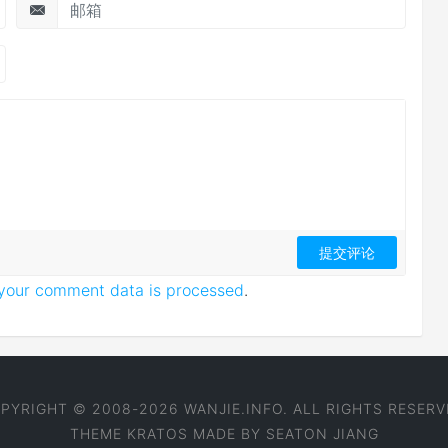
your comment data is processed
.
PYRIGHT © 2008-2026 WANJIE.INFO. ALL RIGHTS RESERV
THEME
KRATOS
MADE BY
SEATON JIANG