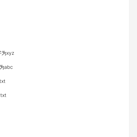
文字为xyz
为abc
txt
xt