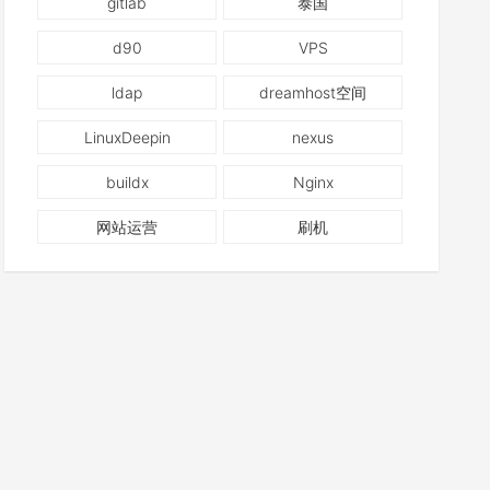
gitlab
泰国
d90
VPS
ldap
dreamhost空间
LinuxDeepin
nexus
buildx
Nginx
网站运营
刷机