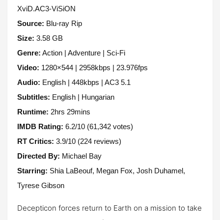
XviD.AC3-ViSiON
Source:
Blu-ray Rip
Size:
3.58 GB
Genre:
Action | Adventure | Sci-Fi
Video:
1280×544 | 2958kbps | 23.976fps
Audio:
English | 448kbps | AC3 5.1
Subtitles:
English | Hungarian
Runtime:
2hrs 29mins
IMDB Rating:
6.2/10 (61,342 votes)
RT Critics:
3.9/10 (224 reviews)
Directed By:
Michael Bay
Starring:
Shia LaBeouf, Megan Fox, Josh Duhamel,
Tyrese Gibson
Decepticon forces return to Earth on a mission to take