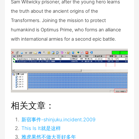
Sam Witwicky prisoner, after the young hero learns
the truth about the ancient origins of the
Transformers. Joining the mission to protect
humankind is Optimus Prime, who forms an alliance
with international armies for a second epic battle.
相关文章：
新宿事件-shinjuku.incident.2009
This Is It就是这样
雅虎果然不做大哥好多年