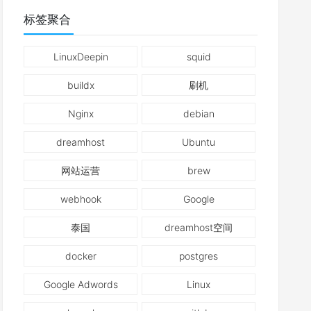
标签聚合
LinuxDeepin
squid
buildx
刷机
Nginx
debian
dreamhost
Ubuntu
网站运营
brew
webhook
Google
泰国
dreamhost空间
docker
postgres
Google Adwords
Linux