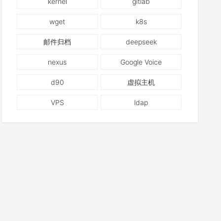
kernel
gitlab
wget
k8s
邮件归档
deepseek
nexus
Google Voice
d90
虚拟主机
VPS
ldap