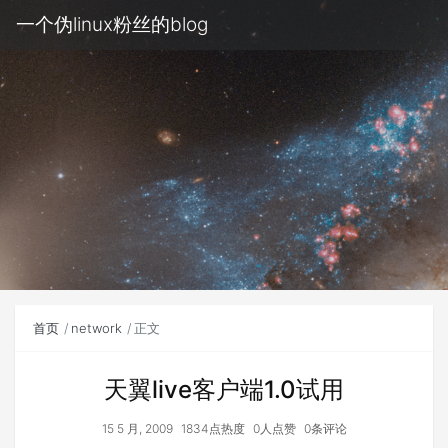
一个伪linux粉丝的blog
首页
network
正文
天翼live客户端1.0试用
15 5 月, 2009
1834点热度
0人点赞
0条评论