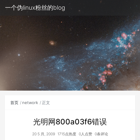
一个伪linux粉丝的blog
首页
network
正文
光明网800a03f6错误
20 5 月, 2009
1715点热度
0人点赞
0条评论