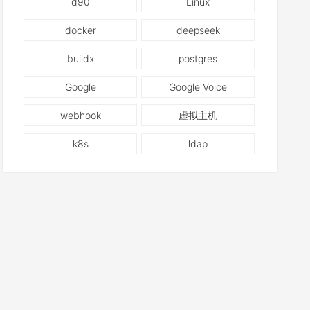
d90
Linux
docker
deepseek
buildx
postgres
Google
Google Voice
webhook
虚拟主机
k8s
ldap