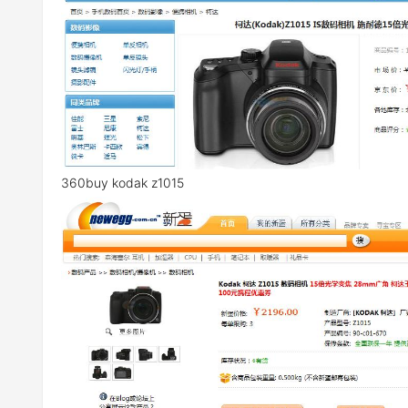
360buy kodak z1015