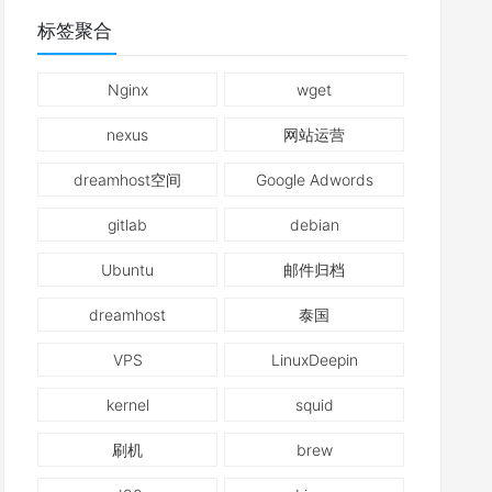
标签聚合
Nginx
wget
nexus
网站运营
dreamhost空间
Google Adwords
gitlab
debian
Ubuntu
邮件归档
dreamhost
泰国
VPS
LinuxDeepin
kernel
squid
刷机
brew