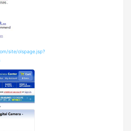
om/site/olspage.jsp?
6