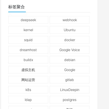
标签聚合
deepseek
webhook
kernel
Ubuntu
squid
docker
dreamhost
Google Voice
buildx
debian
虚拟主机
Google
网站运营
gitlab
k8s
LinuxDeepin
ldap
postgres