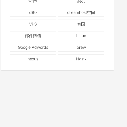
wget
刷机
d90
dreamhost空间
VPS
泰国
邮件归档
Linux
Google Adwords
brew
nexus
Nginx