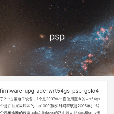
psp
firmware-upgrade-wrt54gs-psp-golo4
2个古董电子设备，1个是2007年一直使用至今的wrt54gs
是在抽屉里腾灰的psp1000(购买时间应该是2006年）,然
车诊断的设备golo4. linksys的路由器wrt54gs和sony出