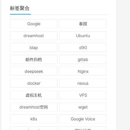
标签聚合
Google
泰国
dreamhost
Ubuntu
ldap
d90
邮件归档
gitlab
deepseek
Nginx
docker
nexus
虚拟主机
VPS
dreamhost空间
wget
k8s
Google Voice