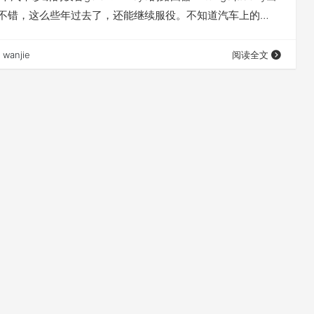
挺不错，这么些年过去了，还能继续服役。不知道汽车上的
golo4能玩多久:) 折腾wrt54gs是因为最近出了小米路由
由y1s，当然都没抢到，然后发现tomato比较热门的2个mod版
wanjie
阅读全文
Tomato Sh…