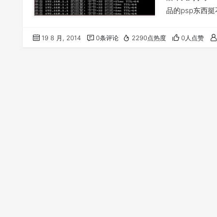
品的psp东西
OBD设备新玩意
mini、联想路
19 8 月, 2014
0条评论
2290点热度
0人点赞
Tomato Dual和