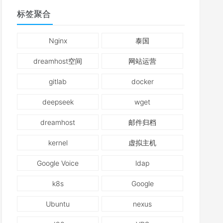
标签聚合
Nginx
泰国
dreamhost空间
网站运营
gitlab
docker
deepseek
wget
dreamhost
邮件归档
kernel
虚拟主机
Google Voice
ldap
k8s
Google
Ubuntu
nexus