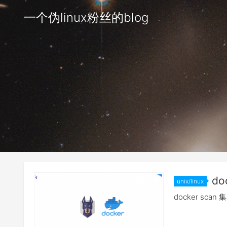
一个伪linux粉丝的blog
do
unix/linux
docker sc