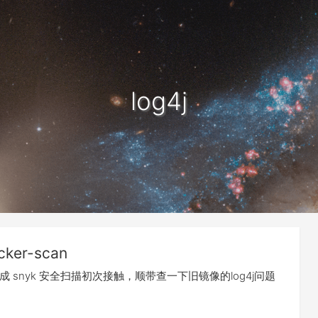
log4j
cker-scan
an 集成 snyk 安全扫描初次接触，顺带查一下旧镜像的log4j问题