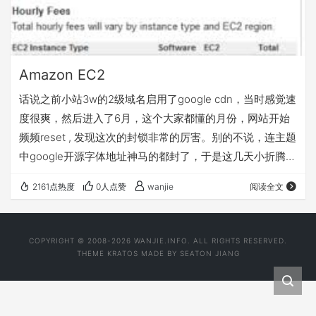
Amazon EC2
话说之前小站3w的2级域名启用了google cdn，当时感觉速
度很爽，然后进入了6月，这个大家都懂的月份，网站开始
频频reset , 发现这次的封锁非常的厉害。别的不说，连主题
中google开源字体地址神马的都封了，于是这几天小折腾了
一把，准备把3w的2级域名移到亚马逊云Amazon EC2上,
2161点热度
0人点赞
wanjie
阅读全文
别说速度还真有提升。 申请过程略，网上有，需要绑定一个
在有效期内的信用卡，验证1美元。我申请时填错了卡的月
份，等了1天还是验证中，才发现自己搞错了。在这里
COPYRIGHT © 2008-2026 WANJIE.INFO. ALL RIGHTS RESERVED.
https://console.aws.amazon.com/b…
THEME
KRATOS
MADE BY
SEATON JIANG