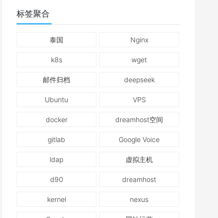
标签聚合
泰国
Nginx
k8s
wget
邮件归档
deepseek
Ubuntu
VPS
docker
dreamhost空间
gitlab
Google Voice
ldap
虚拟主机
d90
dreamhost
kernel
nexus