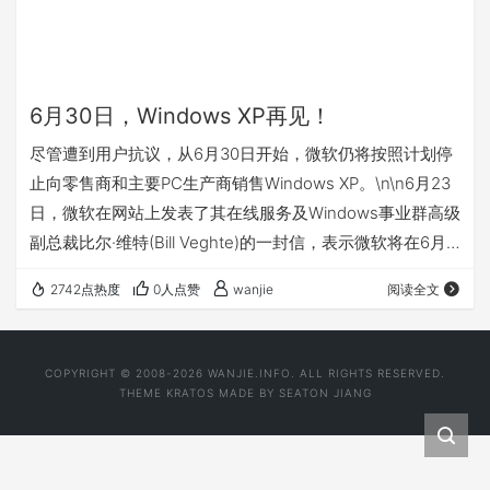
6月30日，Windows XP再见！
尽管遭到用户抗议，从6月30日开始，微软仍将按照计划停
止向零售商和主要PC生产商销售Windows XP。\n\n6月23
日，微软在网站上发表了其在线服务及Windows事业群高级
副总裁比尔·维特(Bill Veghte)的一封信，表示微软将在6月
30日之后将不会再向零售店提供Windows XP。\n\n虽然微
2742点热度
0人点赞
wanjie
阅读全文
软停售Windows XP操作系统，但用户仍可以在部分渠道购
买到OEM版本。另外，微软将持续为之提供技术支持——在
2009年底前，将继续提供全面技术支持，在2014年底前，
COPYRIGHT © 2008-2026 WANJIE.INFO. ALL RIGHTS RESERVED.
提供有限技术支持。……【阅读全文】
THEME
KRATOS
MADE BY
SEATON JIANG