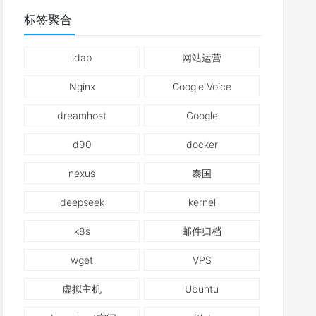
标签聚合
ldap
网站运营
Nginx
Google Voice
dreamhost
Google
d90
docker
nexus
泰国
deepseek
kernel
k8s
邮件归档
wget
VPS
虚拟主机
Ubuntu