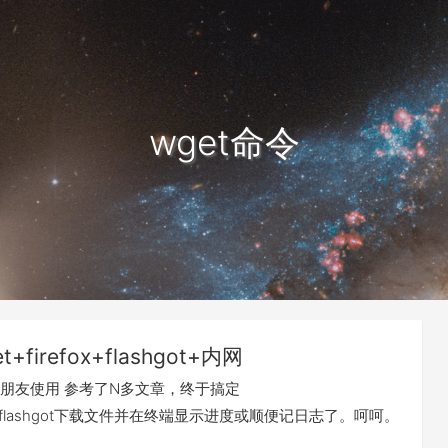
wget命令
t+firefox+flashgot+内网
朋友使用 参考了N多文章，终于搞定
fox+flashgot下载文件并在终端显示进度或顺便记日志了。呵呵。