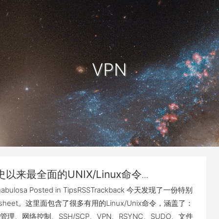
VPN
史以来最全面的UNIX/Linux命令
t
phabulosa Posted in TipsRSSTrackback 今天发现了一份特别
sheet。这里面包含了很多有用的Linux/Unix命令，涵盖了：
理、网络控制、SSH/SCP、VPN、RSYNC、SUDO、文件