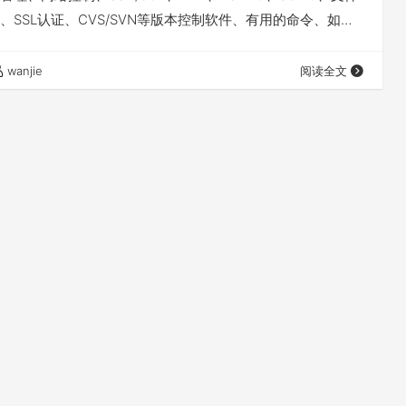
、SSL认证、CVS/SVN等版本控制软件、有用的命令、如何
体文件格式转换、打印、数据库、磁盘容量管理、Shells、脚
令、网上帮助等章节。实在是太全面了！ 有兴趣的人可以到
wanjie
阅读全文