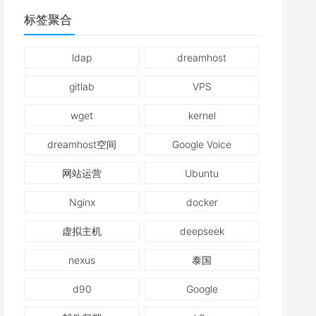
标签聚合
ldap
dreamhost
gitlab
VPS
wget
kernel
dreamhost空间
Google Voice
网站运营
Ubuntu
Nginx
docker
虚拟主机
deepseek
nexus
泰国
d90
Google