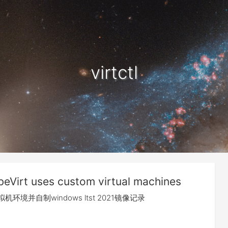
virtctl
beVirt uses custom virtual machines
机环境并自制windows ltst 2021镜像记录