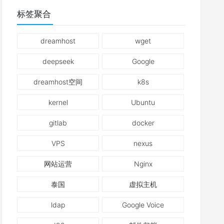
标签聚合
dreamhost
wget
deepseek
Google
dreamhost空间
k8s
kernel
Ubuntu
gitlab
docker
VPS
nexus
网站运营
Nginx
泰国
虚拟主机
ldap
Google Voice