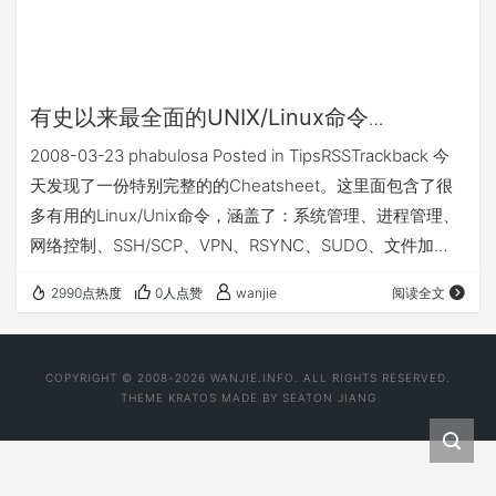
有史以来最全面的UNIX/Linux命令
Cheatcheet
2008-03-23 phabulosa Posted in TipsRSSTrackback 今
天发现了一份特别完整的的Cheatsheet。这里面包含了很
多有用的Linux/Unix命令，涵盖了：系统管理、进程管理、
网络控制、SSH/SCP、VPN、RSYNC、SUDO、文件加
密、分区加密、SSL认证、CVS/SVN等版本控制软件、有用
2990点热度
0人点赞
wanjie
阅读全文
的命令、如何安装软件、多媒体文件格式转换、打印、数据
库、磁盘容量管理、Shells、脚本语言、编程命令、网上帮
助等章节。实在是太全面了！ 有兴趣的人可以到
COPYRIGHT © 2008-2026 WANJIE.INFO. ALL RIGHTS RESERVED.
http://www.w…
THEME
KRATOS
MADE BY
SEATON JIANG