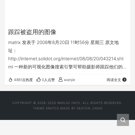
跟踪被盗用的图像
matrix 发表于 2008年8月20日 11时56分 星期三 原文地
址：
http://internet.solidot.org/internet/08/08/20/043214.sht
ml 一种新的可视化图像搜索引擎可帮助摄影师跟踪他们的
照片何时、何地出现在互联网。 TinEye搜索引擎由加拿大
4861点热度
0人点赞
wanjie
阅读全文
公司Idee开发，允许用户上传一个图像（或是图像链接）而
不是键入关键词去进行搜索。然后它会逐个像素的搜遍整个
互联网，标记所有相似的图像，即使图像被切割、合并和修
COPYRIGHT © 2008-2026 WANJIE.INFO. ALL RIGHTS RESERVED.
改过。TinEye的CEO称，“我们能告诉人们，他们的一幅
THEME
KRATOS
MADE BY
SEATON JIANG
图…