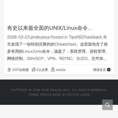
有史以来最全面的UNIX/Linux命令
Cheatcheet
2008-03-23 phabulosa Posted in TipsRSSTrackback 今
天发现了一份特别完整的的Cheatsheet。这里面包含了很
多有用的Linux/Unix命令，涵盖了：系统管理、进程管理、
网络控制、SSH/SCP、VPN、RSYNC、SUDO、文件加
密、分区加密、SSL认证、CVS/SVN等版本控制软件、有用
3001点热度
0人点赞
wanjie
阅读全文
的命令、如何安装软件、多媒体文件格式转换、打印、数据
库、磁盘容量管理、Shells、脚本语言、编程命令、网上帮
助等章节。实在是太全面了！ 有兴趣的人可以到
COPYRIGHT © 2008-2026 WANJIE.INFO. ALL RIGHTS RESERVED.
http://www.w…
THEME
KRATOS
MADE BY
SEATON JIANG