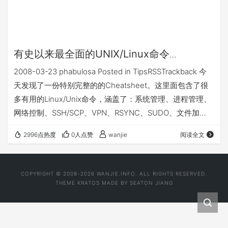
有史以来最全面的UNIX/Linux命令
Cheatcheet
2008-03-23 phabulosa Posted in TipsRSSTrackback 今
天发现了一份特别完整的的Cheatsheet。这里面包含了很
多有用的Linux/Unix命令，涵盖了：系统管理、进程管理、
网络控制、SSH/SCP、VPN、RSYNC、SUDO、文件加
密、分区加密、SSL认证、CVS/SVN等版本控制软件、有用
2996点热度
0人点赞
wanjie
阅读全文
的命令、如何安装软件、多媒体文件格式转换、打印、数据
库、磁盘容量管理、Shells、脚本语言、编程命令、网上帮
助等章节。实在是太全面了！ 有兴趣的人可以到
COPYRIGHT © 2008-2026 WANJIE.INFO. ALL RIGHTS RESERVED.
http://www.w…
THEME
KRATOS
MADE BY
SEATON JIANG