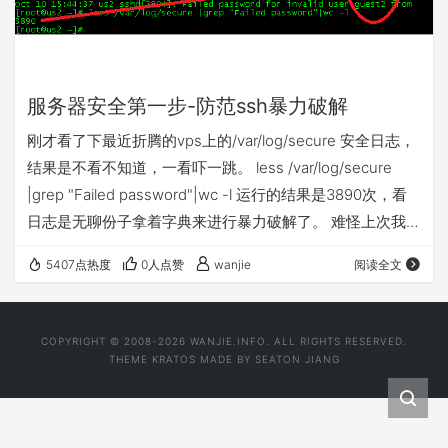
服务器安全第一步-防范ssh暴力破解
刚才看了下最近折腾的vps上的/var/log/secure 安全日志，
结果是不看不知道，一看吓一跳。 less /var/log/secure
|grep "Failed password"|wc -l 运行的结果是3890次，看
日志是无聊份子拿着字典来进行暴力破解了。 难怪上次我的
1台vps悲剧了，密码太简单，被人轻易拿了root权限，新增
5407点热度
0人点赞
wanjie
阅读全文
了用户，架了irc服务。不怕贼偷，就怕贼惦记着啊。 再按ip
的尝试次数来个排名不分先后吧。 grep -o '[0-9]\{1,3\}\.[0-
9]\{1,3\}\.[0-9…
COPYRIGHT © 2008-2026 WANJIE.INFO. ALL RIGHTS RESERVED.
THEME
KRATOS
MADE BY
SEATON JIANG