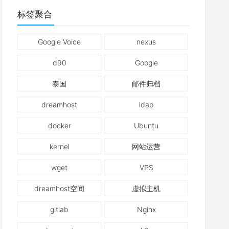
标签聚合
Google Voice
nexus
d90
Google
泰国
邮件归档
dreamhost
ldap
docker
Ubuntu
kernel
网站运营
wget
VPS
dreamhost空间
虚拟主机
gitlab
Nginx