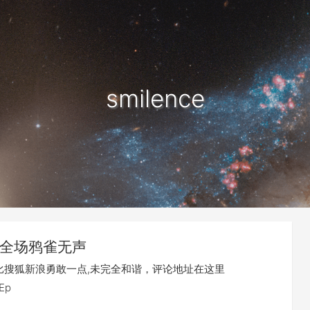
smilence
全场鸦雀无声
 网易比搜狐新浪勇敢一点,未完全和谐，评论地址在这里
lEp