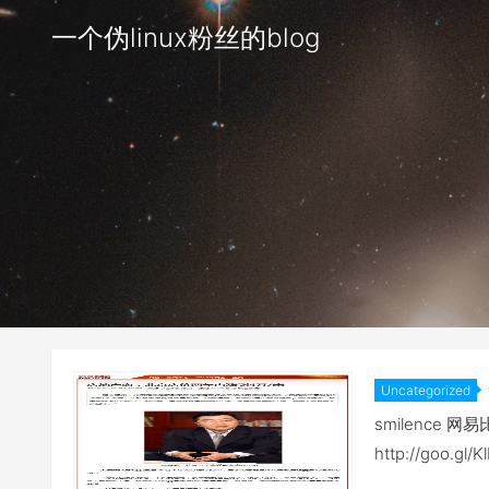
一个伪linux粉丝的blog
Uncategorized
smilence
http://goo.gl/K