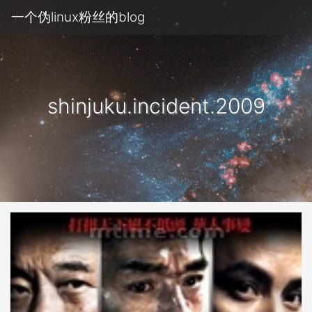
一个伪linux粉丝的blog
shinjuku.incident.2009