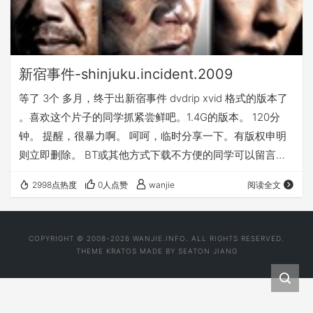
新宿事件-shinjuku.incident.2009
等了 3个 多月，终于出新宿事件 dvdrip xvid 格式的版本了
。喜欢这个片子的同学抓紧尝鲜吧。1.4G的版本。 120分
钟。 提醒，很暴力啊。 呵呵，临时分享一下。有版权申明
则立即删除。 BT或其他方式下载不方便的同学可以留言，
我发出http地址供下载。速度起码500K/s 先整一个在线观
2998点热度
0人点赞
wanjie
阅读全文
看 flv。 画质嘛，很差，单个文件仅92M. 压缩了 近10倍。
流媒体是要牺牲画质的。明天也许再压一个清晰点的。 Get
the Flash Player to see this player. cd2 Get the…
COPYRIGHT © 2008-2026 WANJIE.INFO. ALL RIGHTS RESERVED.
THEME
KRATOS
MADE BY
SEATON JIANG