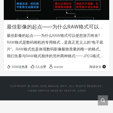
最佳影像的起点——为什么RAW格式可以使
您游刃有余?
最佳影像的起点——为什么RAW格式可以使您游刃有余?
RAW格式是数码相机的专用格式，是真正意义上的“电子底
片”。RAW格式也是体现数码影像极致质量的唯一的格式。
我们先看与RAW格式相伴的另外两种格式——JPEG格式和
TIFF格式。
5098点热度
0人点赞
wanjie
阅读全文
COPYRIGHT © 2008-2026 WANJIE.INFO. ALL RIGHTS RESERVED.
THEME
KRATOS
MADE BY
SEATON JIANG