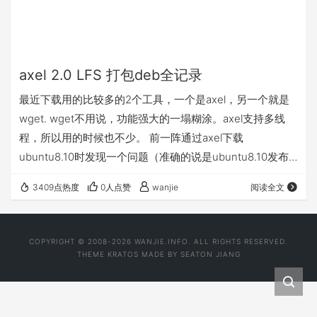
axel 2.0 LFS 打包deb全记录
最近下载用的比较多的2个工具，一个是axel，另一个就是
wget. wget不用说，功能强大的一塌糊涂。axel支持多线
程，所以用的时候也不少。 前一阵通过axel下载
ubuntu8.10时发现一个问题（准确的说是ubuntu8.10发布
当天）: axel v1.x对大文件支持不好,时常发生 pthread
3409点热度
0人点赞
wanjie
阅读全文
error。。。下载终止, 详见
https://bugs.launchpad.net/ubuntu/+source/axel/+bug/
253907 google之后才发现 axel 2.0 lfs版本开始才支…
COPYRIGHT © 2008-2026 WANJIE.INFO. ALL RIGHTS RESERVED.
THEME
KRATOS
MADE BY
SEATON JIANG