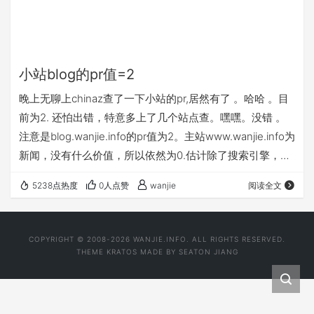
小站blog的pr值=2
晚上无聊上chinaz查了一下小站的pr,居然有了 。哈哈 。目
前为2. 还怕出错，特意多上了几个站点查。嘿嘿。没错 。
注意是blog.wanjie.info的pr值为2。主站www.wanjie.info为
新闻，没有什么价值，所以依然为0.估计除了搜索引擎，没
人来了。哈哈 blog.wanjie.info偶尔不时有老外通过搜索引
5238点热度
0人点赞
wanjie
阅读全文
擎来看看，其实也就是那么1-2篇帖子火一点。 Google
Pagerank: 2 Alexa Ranking: 11,406,074 2008.12.5更新： 9
月,pr值莫名消失了，都…
COPYRIGHT © 2008-2026 WANJIE.INFO. ALL RIGHTS RESERVED.
THEME
KRATOS
MADE BY
SEATON JIANG