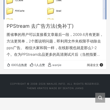
PPStream 去广告方法(免补丁)
图省事的用户可以直接看文章最后一段，2009.6月有更新，
方法更简单，2个图说明问题，即利用文件夹权限手动除去
pps广告。 相信大家和我一样，在线影视也就是那么1-2
个。在为PPStream出品更多的高清测试片后（当然指要求
不高的 ，码率500左右可以接受），开始为PPStream叫好
6905点热度
0人点赞
wanjie
阅读全文
的同时，有没有厌烦它的广告了。每次影片开始前整整30秒
的广告，似乎以前没这么长时间的广告，太痛苦了，今天学
会了一个方法，动用“记事本”,改动文件安全性就可以消除
COPYRIGHT © 2008-2026 WANJIE.INFO. ALL RIGHTS RESERVED.
PPStream广告 。赶紧纪录一下。哈哈。
THEME
KRATOS
MADE BY
SEATON JIANG