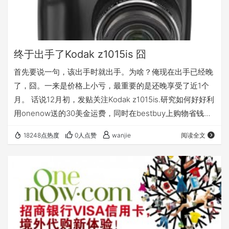
终于出手了Kodak z1015is 囧
首先要说一句，该出手时就出手。为啥？俺现在出手已经晚
了，囧。一来是价格上小亏，最重要的是还晚享受了近1个
月。 话说12月初，发贴关注Kodak z1015is.研究如何好好利
用onenow送的30美金运费，同时在bestbuy上购物省钱。
当时的价格是$223.99,还送1张pny的4G sdhc卡。关键时
18248点热度
0人点赞
wanjie
阅读全文
刻，没出手，以为临近圣诞会有优惠。结果看到 的是价格开
始 上涨。$245.目前是$265. 奇怪了,价格不断回调？ 昨天
看到 amazon.com上价格终于到了$224.99. 心理防线突破
了。赶紧下单，不再犹豫…