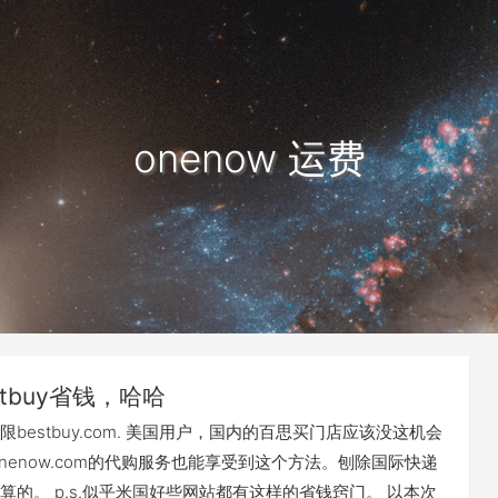
onenow 运费
stbuy省钱，哈哈
bestbuy.com. 美国用户，国内的百思买门店应该没这机会
onenow.com的代购服务也能享受到这个方法。刨除国际快递
算的。 p.s.似乎米国好些网站都有这样的省钱窍门。 以本次