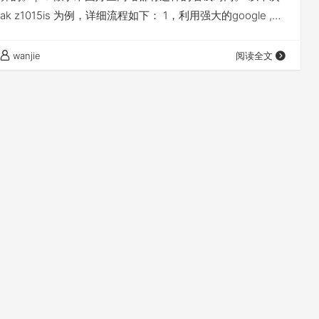
ak z1015is 为例，详细流程如下： 1，利用强大的google ,无
站网址。搜索关键字”On Sale Now“ ,这个意味着促销。英
。 完整版 ”On Sale Now site:bestbuy.com“ ，超级完
wanjie
阅读全文