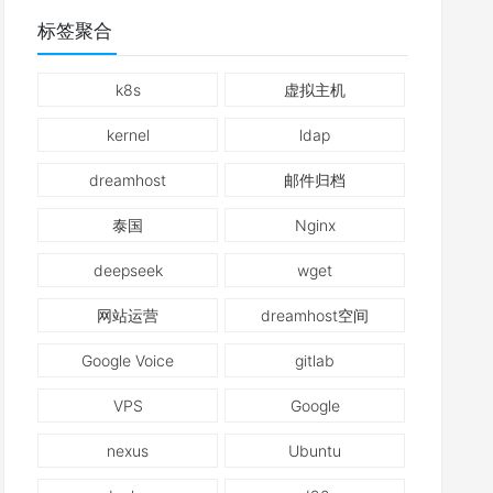
标签聚合
k8s
虚拟主机
kernel
ldap
dreamhost
邮件归档
泰国
Nginx
deepseek
wget
网站运营
dreamhost空间
Google Voice
gitlab
VPS
Google
nexus
Ubuntu