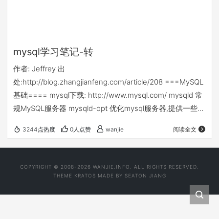
mysql学习笔记-转
作者: Jeffrey 出
处:http://blog.zhangjianfeng.com/article/208 ===MySQL
基础==== mysql下载: http://www.mysql.com/ mysqld 常
规MySQL服务器 mysqld-opt 优化mysql服务器,提供一些功
能可以挖掘更好的功能 mysqld-max 与mysqld一样,但可以
3244点热度
0人点赞
wanjie
阅读全文
支持更新,更具实验性质的功能(更不稳定) ++安装mysql 参
见自带的INSTALL-SOURCE文件 ./configure –
prefix=/app…
COPYRIGHT © 2008-2026 WANJIE.INFO. ALL RIGHTS RESERVED.
THEME
KRATOS
MADE BY
SEATON JIANG