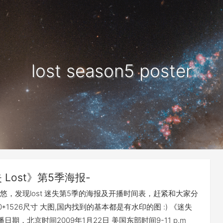
lost season5 poster
 Lost》第5季海报-
悠，发现lost 迷失第5季的海报及开播时间表，赶紧和大家分
200*1526尺寸 大图,国内找到的基本都是有水印的图 :) 《迷失
播日期，北京时间2009年1月22日 美国东部时间9-11 p.m