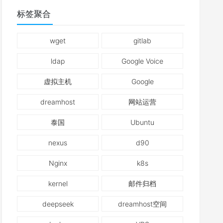
标签聚合
wget
gitlab
ldap
Google Voice
虚拟主机
Google
dreamhost
网站运营
泰国
Ubuntu
nexus
d90
Nginx
k8s
kernel
邮件归档
deepseek
dreamhost空间