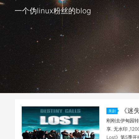
一个伪linux粉丝的blog
《迷失
美剧
刚刚去伊甸园转
享. 无水印 ,1
Lost》第5季开