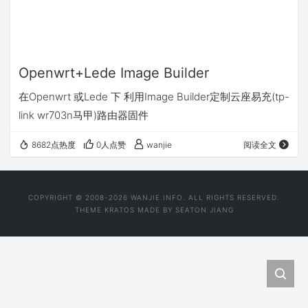
Openwrt+Lede Image Builder
在Openwrt 或Lede 下 利用Image Builder定制云座易充(tp-
link wr703n马甲)路由器固件
8682点热度
0人点赞
wanjie
阅读全文
COPYRIGHT © 2008-2026 WANJIE.INFO. ALL RIGHTS RESERVED.
THEME
KRATOS
MADE BY
SEATON JIANG