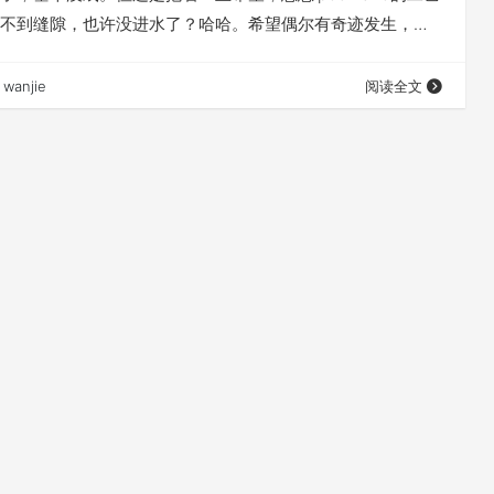
不到缝隙，也许没进水了？哈哈。希望偶尔有奇迹发生，在
2个下午，开机，居然能用。apple 的 东东果然强大，富士康
的确不错啊。 后来也一直没听，上周拿出来，想听听歌，充
wanjie
阅读全文
电源，无法开机，数据线连电脑，一直提示电量低，无法更
计电池该挂了…