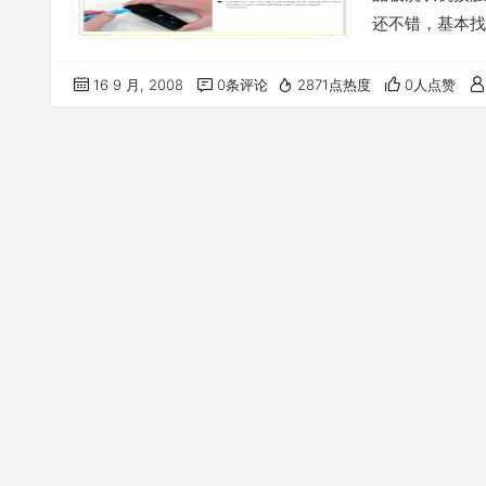
还不错，基本找
阳台上连续晒了
制造的东西质量
16 9 月, 2008
0条评论
2871点热度
0人点赞
电，能用，拿掉
新歌曲。想想估