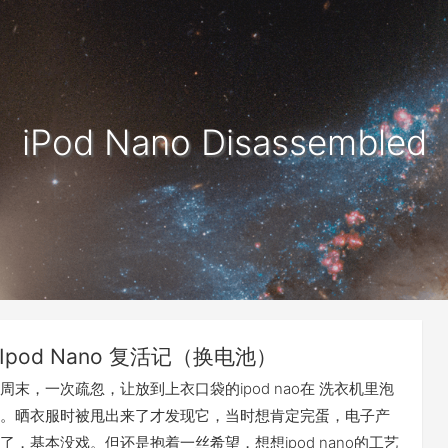
iPod Nano Disassembled
Ipod Nano 复活记（换电池）
周末，一次疏忽，让放到上衣口袋的ipod nao在 洗衣机里泡
。晒衣服时被甩出来了才发现它，当时想肯定完蛋，电子产
了，基本没戏。但还是抱着一丝希望，想想ipod nano的工艺