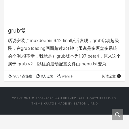
grub慢
话说安装了linuxdeepin 9.12 final版后发现，grub启动超级
慢，在grub loading画面超过2分钟（虽说是多硬盘多系统
的个例,很不幸，我就是）grub版本为1.97 beta4，原来这个
属于 grub v2，以往的启动配置文件由menu.lst变为
grub.cfg，打开一看一头雾水，全是if \env之类的语句，有
9034点热度
0人点赞
wanjie
阅读全文
兴趣的赶紧点这个链接grub v2 手册研究一下吧。 网上说似
乎是grub v2 bug,不知为啥没修复，反馈的用户很多，有兴
趣自己看吧。 解决方法： 我重装了2次 sudo g…
COPYRIGHT © 2008-2026 WANJIE.INFO. ALL RIGHTS RESERVED.
THEME
KRATOS
MADE BY
SEATON JIANG