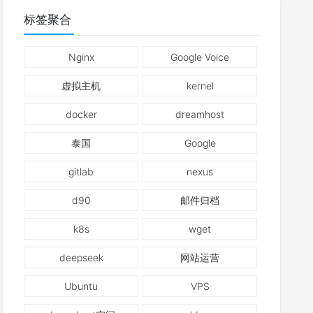
标签聚合
Nginx
Google Voice
虚拟主机
kernel
docker
dreamhost
泰国
Google
gitlab
nexus
d90
邮件归档
k8s
wget
deepseek
网站运营
Ubuntu
VPS