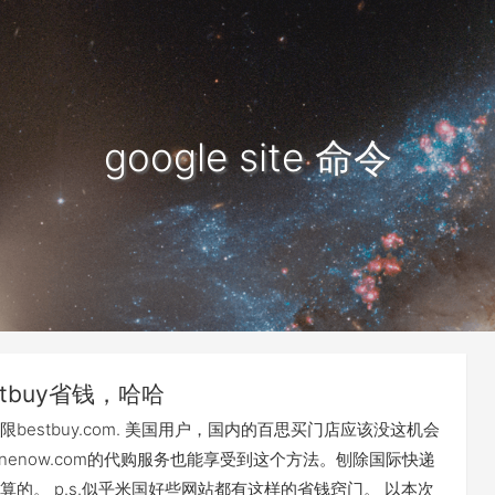
google site 命令
stbuy省钱，哈哈
bestbuy.com. 美国用户，国内的百思买门店应该没这机会
onenow.com的代购服务也能享受到这个方法。刨除国际快递
算的。 p.s.似乎米国好些网站都有这样的省钱窍门。 以本次