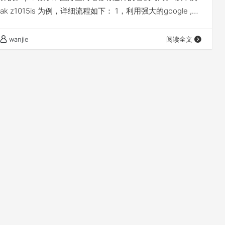
ak z1015is 为例，详细流程如下： 1，利用强大的google ,无
站网址。搜索关键字”On Sale Now“ ,这个意味着促销。英
。 完整版 ”On Sale Now site:bestbuy.com“ ，超级完
wanjie
阅读全文