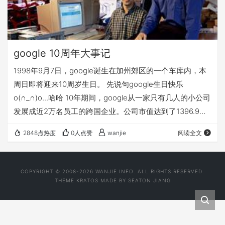
google 10周年大事记
1998年9月7日，google诞生在加州郊区的一个车库内，本
周日即将迎来10周岁生日。 先说句google生日快乐
o(∩_∩)o...哈哈 10年期间，google从一家只有几人的小公司
发展成近2万名员工的跨国企业。公司市值达到了1396.9亿
美元(2008.09.06行情)，在科技公司中位居第四。以下为
2848点热度
0人点赞
wanjie
阅读全文
google10年来的主要发展历程：
COPYRIGHT © 2008-2026 WANJIE.INFO. ALL RIGHTS RESERVED.
THEME
KRATOS
MADE BY
SEATON JIANG