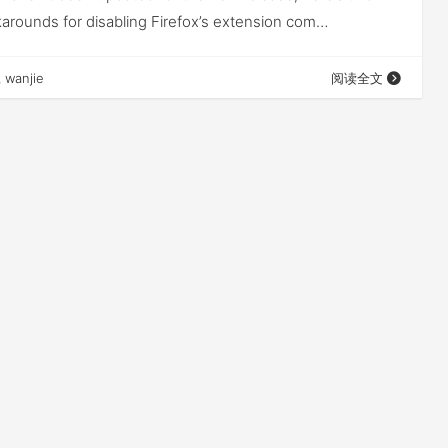
karounds for disabling Firefox’s extension com…
wanjie
阅读全文