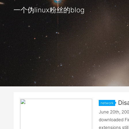
一个伪linux粉丝的blog
Dis
network
in Firefox 
June 20th, 2008
downloaded Fir
extensions stil