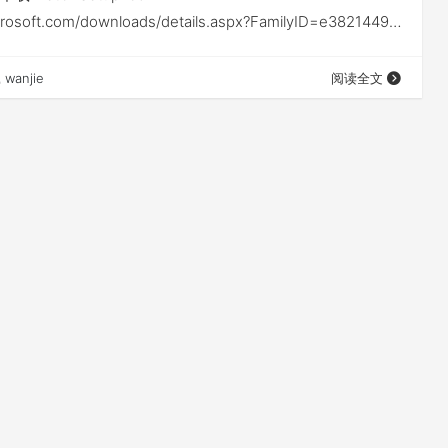
crosoft.com/downloads/details.aspx?FamilyID=e3821449-
d9-0041345b3385&DisplayLang=zh-cn
wanjie
阅读全文