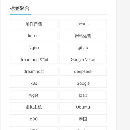
标签聚合
邮件归档
nexus
kernel
网站运营
Nginx
gitlab
dreamhost空间
Google Voice
dreamhost
deepseek
k8s
Google
wget
ldap
虚拟主机
Ubuntu
d90
泰国