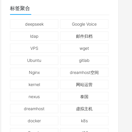
标签聚合
deepseek
Google Voice
ldap
邮件归档
VPS
wget
Ubuntu
gitlab
Nginx
dreamhost空间
kernel
网站运营
nexus
泰国
dreamhost
虚拟主机
docker
k8s