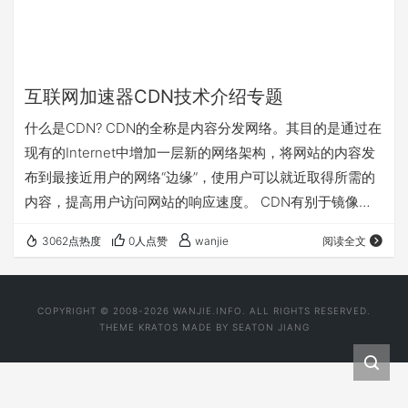
互联网加速器CDN技术介绍专题
什么是CDN? CDN的全称是内容分发网络。其目的是通过在
现有的Internet中增加一层新的网络架构，将网站的内容发
布到最接近用户的网络“边缘”，使用户可以就近取得所需的
内容，提高用户访问网站的响应速度。 CDN有别于镜像，
因为它比镜像更智能，或者可以做这样一个比喻：CDN=更
3062点热度
0人点赞
wanjie
阅读全文
智能的镜像+缓存+流量导流。因而，CDN可以明显提高
Internet 网络中信息流动的效率。从技术上全面解决由于网
络带宽小、用户访问量大、网点分布不均等问题，提高用户
COPYRIGHT © 2008-2026 WANJIE.INFO. ALL RIGHTS RESERVED.
访问网站的响应速度。 CDN的类型特点
THEME
KRATOS
MADE BY
SEATON JIANG