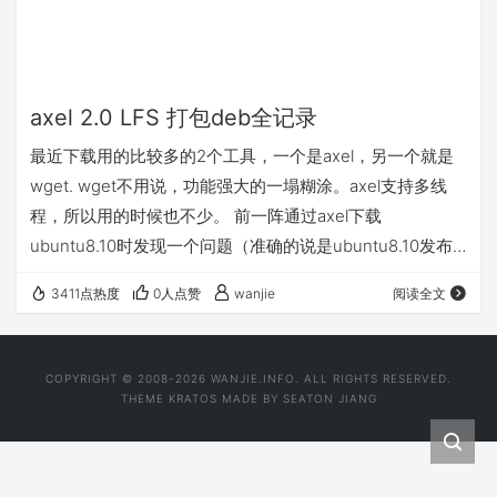
axel 2.0 LFS 打包deb全记录
最近下载用的比较多的2个工具，一个是axel，另一个就是
wget. wget不用说，功能强大的一塌糊涂。axel支持多线
程，所以用的时候也不少。 前一阵通过axel下载
ubuntu8.10时发现一个问题（准确的说是ubuntu8.10发布
当天）: axel v1.x对大文件支持不好,时常发生 pthread
3411点热度
0人点赞
wanjie
阅读全文
error。。。下载终止, 详见
https://bugs.launchpad.net/ubuntu/+source/axel/+bug/
253907 google之后才发现 axel 2.0 lfs版本开始才支…
COPYRIGHT © 2008-2026 WANJIE.INFO. ALL RIGHTS RESERVED.
THEME
KRATOS
MADE BY
SEATON JIANG