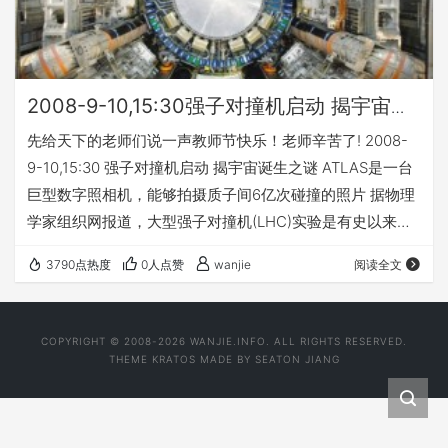
2008-9-10,15:30强子对撞机启动 揭宇宙诞
生之谜
先给天下的老师们说一声教师节快乐！老师辛苦了! 2008-
9-10,15:30 强子对撞机启动 揭宇宙诞生之谜 ATLAS是一台
巨型数字照相机，能够拍摄质子间6亿次碰撞的照片 据物理
学家组织网报道，大型强子对撞机(LHC)实验是有史以来最
为复杂的科学实验，它的主要目的是揭开宇宙诞生之谜。带
3790点热度
0人点赞
wanjie
阅读全文
着填补我们在认知宇宙方面存在的空白这一目的，亚原子粒
子将被加速到接近光速而后发生对撞。除此之外，对撞实验
还可能验证一些有关时空的新奇理论，解答是否存在另一个
COPYRIGHT © 2008-2026 WANJIE.INFO. ALL RIGHTS RESERVED.
纬度这一疑问。
THEME
KRATOS
MADE BY
SEATON JIANG