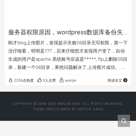
服务器权限原因，wordpress数据库备份失
败问题解决
刚才blog上传图片，发现提示失败08目录无写权限，第一下
没仔细看，明明是777，后来仔细想才发现用户变了，自动
生成的用户是apache.系统账号应该是*****, ftp上删除08目
录，新建一个08目录，果然问题解决了,上传图片成功。 之
前困扰我好一阵的的db-backup 失败的问题也解决了，删
2356点热度
0人点赞
wanjie
阅读全文
除自动生成的backup-b7995目录，手动建立目录。备份成
功。 部分虚拟空间上有这个问题，以前一直没碰到过权限问
题，这也是我第一眼没有发现错误的原因。呵呵。
COPYRIGHT © 2008-2026 WANJIE.INFO. ALL RIGHTS RESERVED.
THEME
KRATOS
MADE BY
SEATON JIANG