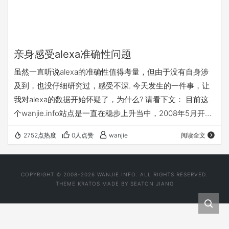
亲身感受alexa准确性问题
虽然一直听说alexa的准确性值得考量，但由于没有自身涉
及到，也没仔细研究过，感受不深. 今天发生的一件事，让
我对alexa的数据开始怀疑了，为什么? 请看下文： 目前这
个wanjie.info站点是一直在稳步上升当中，2008年5月开
站，到7月发现被alexa收录，于是发贴纪念，详见小站已经
2752点热度
0人点赞
wanjie
阅读全文
被alexa收录啦.从当时的16,654,391(千万级别） 到今天有纪
录的399，960（数十万级别）。曲线一直很平缓，排名上
升和带宽占用成正比。目前wanjie.info每月超过1G的带宽。
COPYRIGHT © 2008-2026 WANJIE.INFO. ALL RIGHTS RESERVED.
呵呵。这个数据我认为正常。
THEME
KRATOS
MADE BY
SEATON JIANG