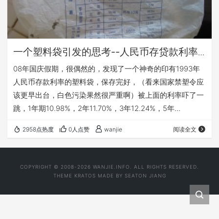
一个塑料袋引发的思考--人民币存贷款利率
表1990-2008
08年国庆假期，很偶然的，发现了一个神奇的印有1993年
人民币存款利率的塑料袋，保存完好，（看来国家禁塑令应
该更早出台，白色污染果然很严重啊）被上面的利率吓了一
跳，1年期10.98%，2年11.70%，3年12.24%，5年
13.86%，8年17.10%有这样的投资回报率，大家还费什么心
2958点热度
0人点赞
wanjie
阅读全文
思炒什么股票基金啊（当然股票基金高手除外）。拍了张照
片，和大家分享一下。回来后查了下资料，看来1993年果然
是个好年代啊，近20年来的最高点就出现在那一年，哪位学
COPYRIGHT © 2008-2026 WANJIE.INFO. ALL RIGHTS RESERVED.
经济朋友的最好能补充一下为啥1993年出现了人民币存贷款
THEME
KRATOS
MADE BY
SEATON JIANG
利率的最高点。