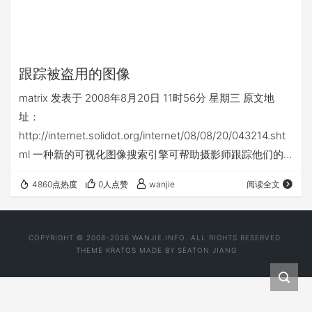
跟踪被盗用的图像
matrix 发表于 2008年8月20日 11时56分 星期三 原文地
址：
http://internet.solidot.org/internet/08/08/20/043214.sht
ml 一种新的可视化图像搜索引擎可帮助摄影师跟踪他们的
照片何时、何地出现在互联网。 TinEye搜索引擎由加拿大
4860点热度
0人点赞
wanjie
阅读全文
公司Idee开发，允许用户上传一个图像（或是图像链接）而
不是键入关键词去进行搜索。然后它会逐个像素的搜遍整个
互联网，标记所有相似的图像，即使图像被切割、合并和修
COPYRIGHT © 2008-2026 WANJIE.INFO. ALL RIGHTS RESERVED.
改过。TinEye的CEO称，“我们能告诉人们，他们的一幅
THEME
KRATOS
MADE BY
SEATON JIANG
图…