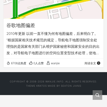
谷歌地图偏差
2010年更新 以前一直不懂为何有地图偏差，后来明白了。
“根据国家相关技术规范的规定，导航电子地图强制安全处
理指的是国家有关部门从维护国家秘密和国家安全的目的出
发，对导航电子地图进行的空间位置变型技术处理，使地图
上地物的地理坐标的经纬度与实际发生偏差。” 这个偏差的
6708点热度
0人点赞
wanjie
阅读全文
根源就是国家规定，为了的国家安全和保密。 我误会
Google了。 2009.3.30更新,试用了最新版谷歌地图2.4.0.9
后，发现这个问题已经修正了，英文版google maps仍然有
COPYRIGHT © 2008-2026 WANJIE.INFO. ALL RIGHTS RESERVED.
这个问题。文章最后上最新截图图. 有了xv6800的gps后才
THEME
KRATOS
MADE BY
SEATON JIANG
发现…