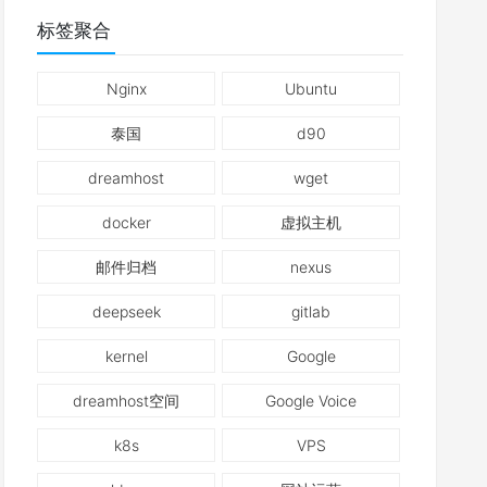
标签聚合
Nginx
Ubuntu
泰国
d90
dreamhost
wget
docker
虚拟主机
邮件归档
nexus
deepseek
gitlab
kernel
Google
dreamhost空间
Google Voice
k8s
VPS