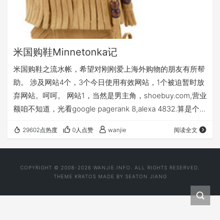
米国购鞋Minnetonka记
米国购鞋之流水帐，希望对刚刚爱上海外购物的朋友有所帮
助。 涉及网站4个，3个今日使用有效网站，1个被迫暂时放
弃网站。呵呵。 网站1，当然是男主角，shoebuy.com,营业
额咱不知道，光看google pagerank 8,alexa 4832.算是个牛
站吧。 朋友看上了这双国内就叫流苏靴，女主角no.1。呵
29602点热度
0人点赞
wanjie
阅读全文
呵。 什么爱物网，淘宝网,onlylady,团购这个牌子靴子的帖
子火得又是一塌糊涂. 一波又一波.说实话，鄙人对团购的某
些物品特别不放心，有些甚至原装鞋盒也不给，要盒子可
COPYRIGHT © 2008-2026 WANJIE.INFO. ALL RIGHTS RESERVED.
以，加20－100rmb。实物照片和官…
THEME
KRATOS
MADE BY
SEATON JIANG