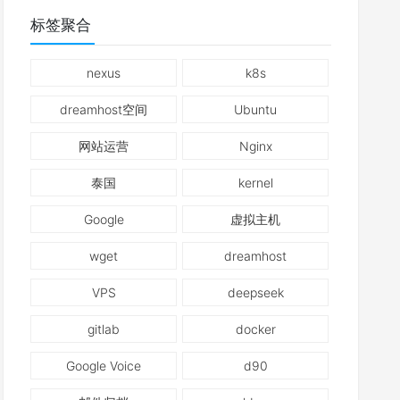
标签聚合
nexus
k8s
dreamhost空间
Ubuntu
网站运营
Nginx
泰国
kernel
Google
虚拟主机
wget
dreamhost
VPS
deepseek
gitlab
docker
Google Voice
d90