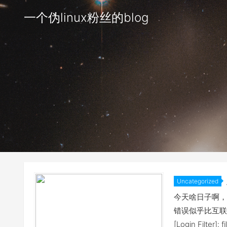
一个伪linux粉丝的blog
Uncategorized
误
今天啥日子啊，2
错误似乎比互联星空
[Login Filter]: f