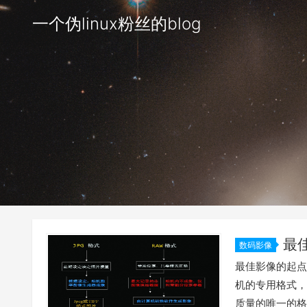
一个伪linux粉丝的blog
最
数码影像
游刃有余?
最佳影像的起点
机的专用格式，
质量的唯一的格